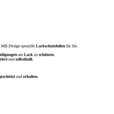
t MB-Design spezielle
Lackschutzfolien
für Sie.
ädigungen
am
Lack
zu
schützen
.
riert
und
selbstheilt
.
geschützt
und
erhalten
.