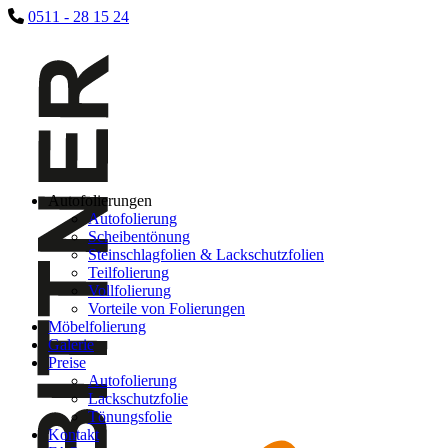
0511 - 28 15 24
Autofolierungen
Autofolierung
Scheibentönung
Steinschlagfolien & Lackschutzfolien
Teilfolierung
Vollfolierung
Vorteile von Folierungen
Möbelfolierung
Galerie
Preise
Autofolierung
Lackschutzfolie
Tönungsfolie
Kontakt