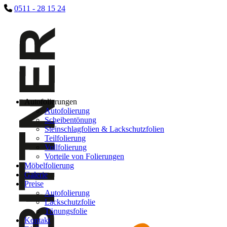
0511 - 28 15 24
Autofolierungen
Autofolierung
Scheibentönung
Steinschlagfolien & Lackschutzfolien
Teilfolierung
Vollfolierung
Vorteile von Folierungen
Möbelfolierung
Galerie
Preise
Autofolierung
Lackschutzfolie
Tönungsfolie
Kontakt